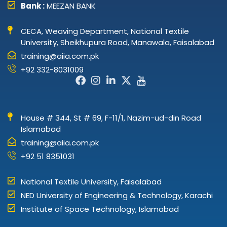
Bank :
MEEZAN BANK
CECA, Weaving Department, National Textile
University, Sheikhupura Road, Manawala, Faisalabad
training@aiia.com.pk
+92 332-8031009
Facebook-
Instagram
Linkedin-
X-
Icon-
f
in
twitter
youtube
House # 344, St # 69, F-11/1, Nazim-ud-din Road
Islamabad
training@aiia.com.pk
+92 51 8351031
National Textile University, Faisalabad
NED University of Engineering & Technology, Karachi
Institute of Space Technology, Islamabad